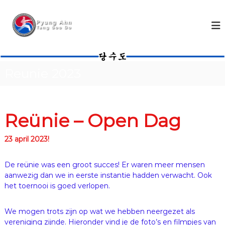
G
a
T
n
a
a
n
a
g
r
S
d
Reunie 2023
o
e
o
i
n
D
h
o
Reünie – Open Dag
o
v
u
e
23 april 2023!
d
r
e
De reünie was een groot succes! Er waren meer mensen
n
aanwezig dan we in eerste instantie hadden verwacht. Ook
i
het toernooi is goed verlopen.
g
i
We mogen trots zijn op wat we hebben neergezet als
n
vereniging zijnde. Hieronder vind je de foto’s en filmpjes van